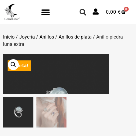
0
0,00
€
Inicio
/
Joyería
/
Anillos
/
Anillos de plata
/ Anillo piedra
luna extra
¡Oferta!