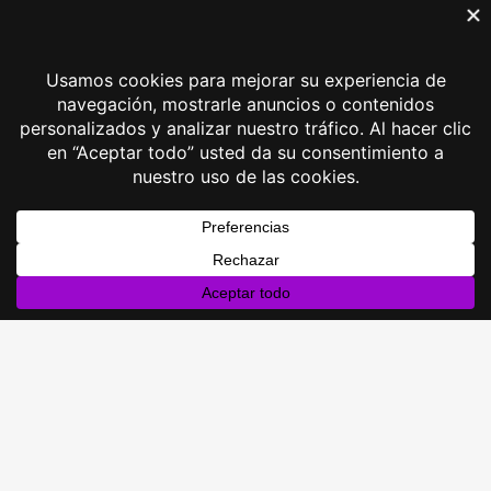
Mi Cuenta
Mis Pedidos Abiertos
Mis Pedidos
Mi lista de deseos
¿Qué es Pedido abierto?
Financiado por la Unión Europea – NextGenerationEU
Gema Lunar 2026 © Todos los derechos reservados
Aviso legal