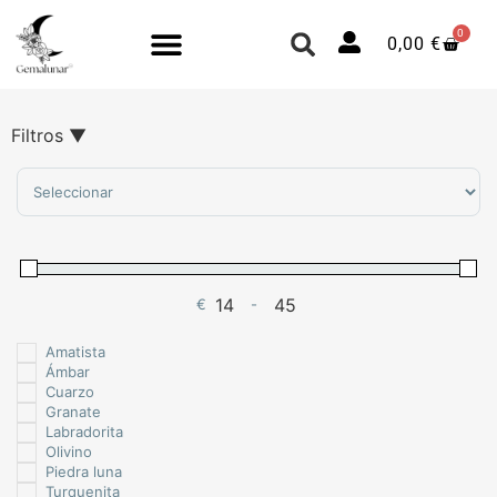
0
0,00
€
Filtros
▼
Sort Products
€
-
Minimum Price
Maximum Price
Amatista
Ámbar
Cuarzo
Granate
Labradorita
Olivino
Piedra luna
Turquenita