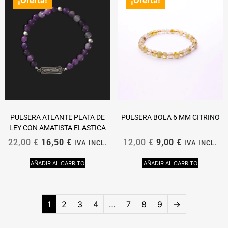
¡Oferta!
¡Oferta!
PULSERA ATLANTE PLATA DE
PULSERA BOLA 6 MM CITRINO
LEY CON AMATISTA ELASTICA
22,00
€
16,50
€
12,00
€
9,00
€
IVA INCL.
IVA INCL.
AÑADIR AL CARRITO
AÑADIR AL CARRITO
1
2
3
4
…
7
8
9
→