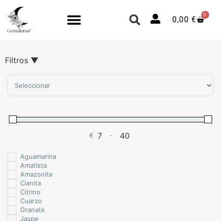
0
0,00
€
Filtros
▼
Sort Products
€
-
Minimum Price
Maximum Price
Aguamarina
Amatista
Amazonita
Cianita
Citrino
Cuarzo
Granate
Jaspe