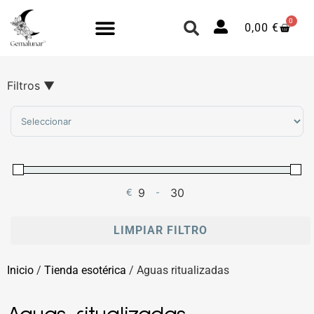
0
0,00
€
Filtros
▼
Sort Products
€
-
Minimum Price
Maximum Price
LIMPIAR FILTRO
Inicio
/
Tienda esotérica
/ Aguas ritualizadas