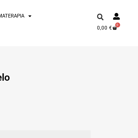
MATERAPIA
0
0,00
€
elo
.