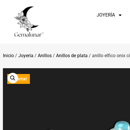
JOYERÍA
Inicio
/
Joyería
/
Anillos
/
Anillos de plata
/ anillo elfico onix c
¡Oferta!