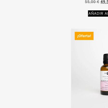
55,00
€
49,
AÑADIR A
¡Oferta!