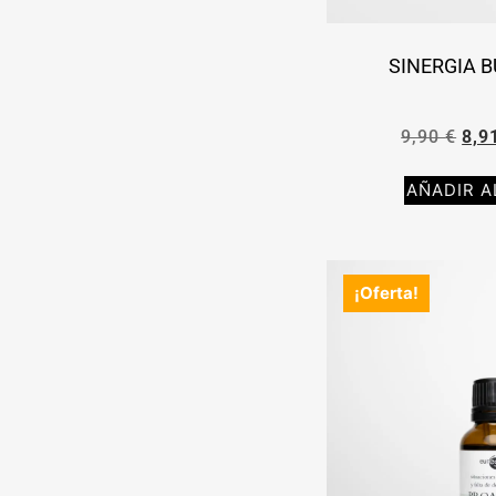
SINERGIA 
9,90
€
8,9
AÑADIR A
¡Oferta!