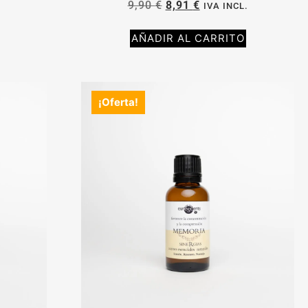
9,90
€
8,91
€
.
IVA INCL.
AÑADIR AL CARRITO
¡Oferta!