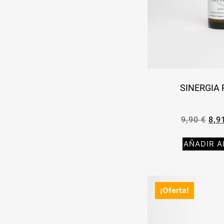
SINERGIA
9,90
€
8,9
AÑADIR A
¡Oferta!