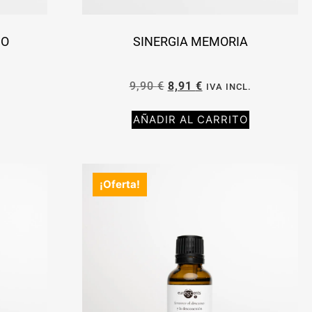
ÑO
SINERGIA MEMORIA
9,90
€
8,91
€
.
IVA INCL.
AÑADIR AL CARRITO
¡Oferta!