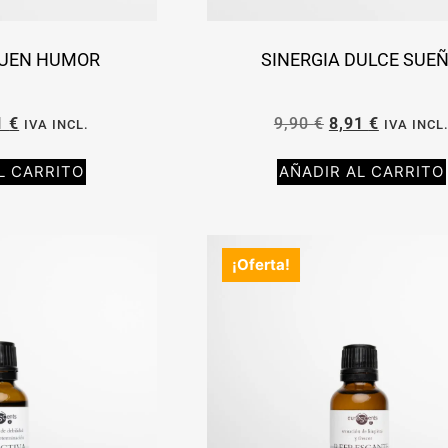
BUEN HUMOR
SINERGIA DULCE SUE
1
€
9,90
€
8,91
€
IVA INCL.
IVA INCL
L CARRITO
AÑADIR AL CARRITO
¡Oferta!