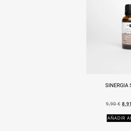
SINERGIA
9,90
€
8,9
AÑADIR A