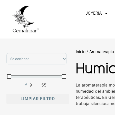
JOYERÍA
Inicio
/
Aromaterapia
Sort Products
Humid
La aromaterapia mod
€
-
Minimum Price
Maximum Price
humedad del ambient
terapéuticas. En Ge
LIMPIAR FILTRO
trabaja silenciosam