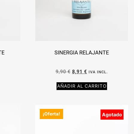
TE
SINERGIA RELAJANTE
9,90
€
8,91
€
.
IVA INCL.
AÑADIR AL CARRITO
¡Oferta!
Agotado