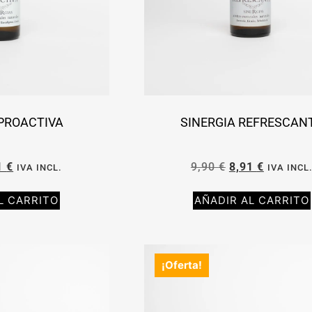
 PROACTIVA
SINERGIA REFRESCAN
1
€
9,90
€
8,91
€
IVA INCL.
IVA INCL
L CARRITO
AÑADIR AL CARRITO
¡Oferta!