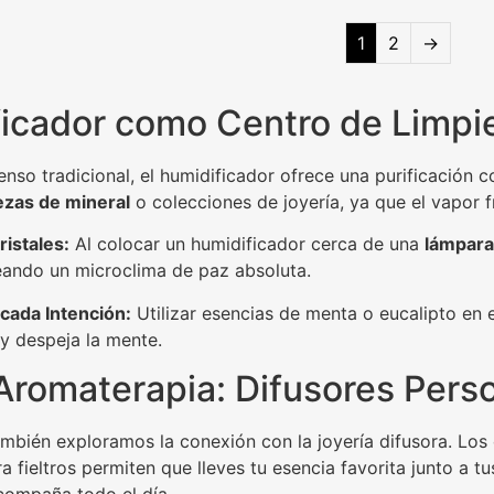
1
2
→
ficador como Centro de Limpi
ienso tradicional, el humidificador ofrece una purificación 
ezas de mineral
o colecciones de joyería, ya que el vapor f
ristales:
Al colocar un humidificador cerca de una
lámpara
eando un microclima de paz absoluta.
cada Intención:
Utilizar esencias de menta o eucalipto en 
y despeja la mente.
 Aromaterapia: Difusores Pers
ambién exploramos la conexión con la joyería difusora. Los 
fieltros permiten que lleves tu esencia favorita junto a t