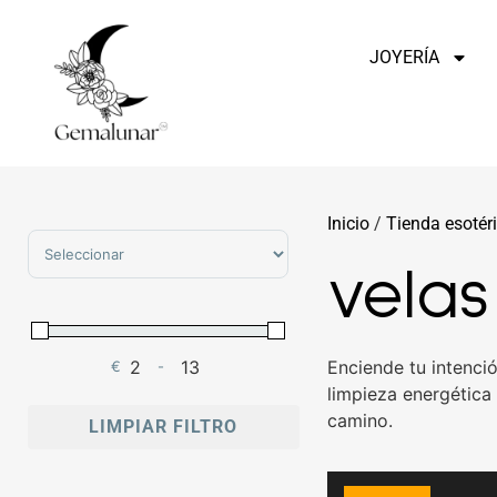
JOYERÍA
Inicio
/
Tienda esotér
Sort Products
velas
Enciende tu intenci
€
-
Minimum Price
Maximum Price
limpieza energética
camino.
LIMPIAR FILTRO