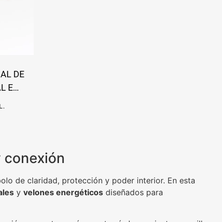
AL DE
L E
L.
y conexión
olo de claridad, protección y poder interior. En esta
ales
y
velones energéticos
diseñados para