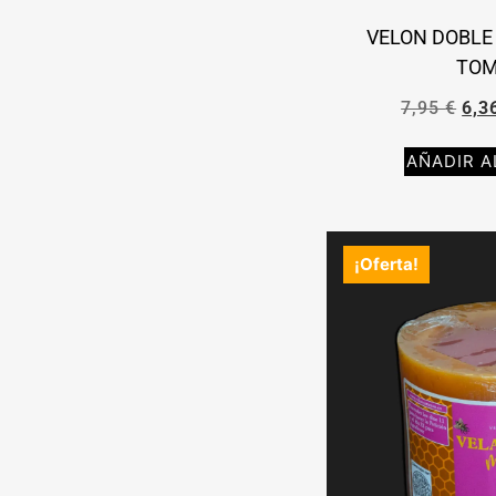
VELON DOBLE
TOM
7,95
€
6,3
AÑADIR A
¡Oferta!