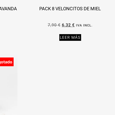
LAVANDA
PACK 8 VELONCITOS DE MIEL
7,90
€
6,32
€
.
IVA INCL.
LEER MÁS
gotado