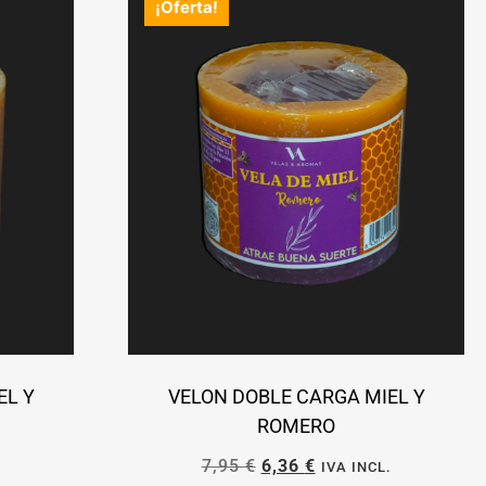
¡Oferta!
EL Y
VELON DOBLE CARGA MIEL Y
ROMERO
7,95
€
6,36
€
.
IVA INCL.