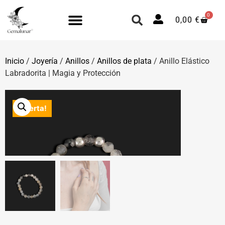
0
0,00
€
Inicio
/
Joyería
/
Anillos
/
Anillos de plata
/ Anillo Elástico
Labradorita | Magia y Protección
¡Oferta!