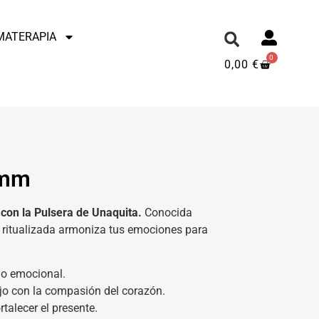
MATERAPIA
0
0,00
€
4mm
e con la Pulsera de Unaquita.
Conocida
ya ritualizada armoniza tus emociones para
io emocional.
ojo con la compasión del corazón.
talecer el presente.