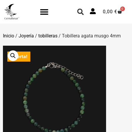
0
0,00
€
Inicio
/
Joyería
/
tobilleras
/ Tobillera agata musgo 4mm
¡Oferta!