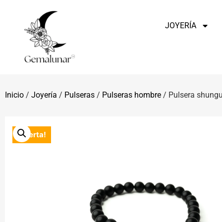
JOYERÍA
Inicio
/
Joyería
/
Pulseras
/
Pulseras hombre
/ Pulsera shung
¡Oferta!