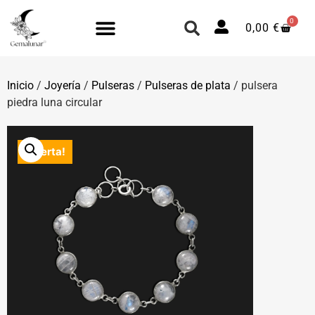
0
0,00
€
Inicio
/
Joyería
/
Pulseras
/
Pulseras de plata
/ pulsera
piedra luna circular
¡Oferta!