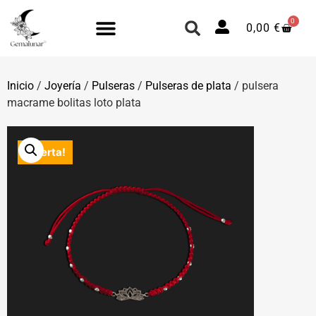
0
0,00
€
Inicio
/
Joyería
/
Pulseras
/
Pulseras de plata
/ pulsera
macrame bolitas loto plata
¡Oferta!