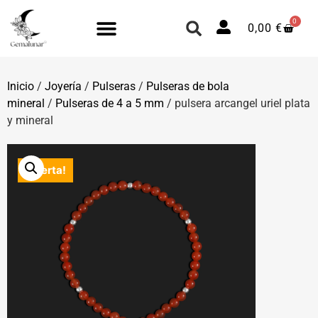
0
0,00
€
Inicio
/
Joyería
/
Pulseras
/
Pulseras de bola
mineral
/
Pulseras de 4 a 5 mm
/ pulsera arcangel uriel plata
y mineral
¡Oferta!