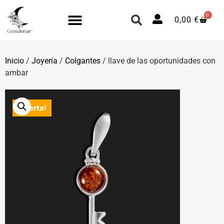
0
0,00
€
Inicio
/
Joyería
/
Colgantes
/ llave de las oportunidades con
ambar
¡Oferta!