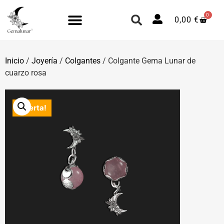
0
0,00
€
Inicio
/
Joyería
/
Colgantes
/ Colgante Gema Lunar de
cuarzo rosa
¡Oferta!