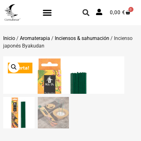
0
0,00
€
Inicio
/
Aromaterapia
/
Inciensos & sahumación
/ Incienso
japonés Byakudan
¡Oferta!