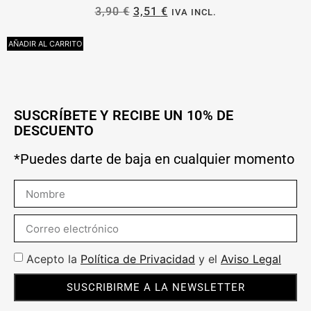
3,90
€
3,51
€
IVA INCL.
AÑADIR AL CARRITO
A
SUSCRÍBETE Y RECIBE UN 10% DE
DESCUENTO
*Puedes darte de baja en cualquier momento
Acepto la
Política de Privacidad
y el
Aviso Legal
SUSCRIBIRME A LA NEWSLETTER