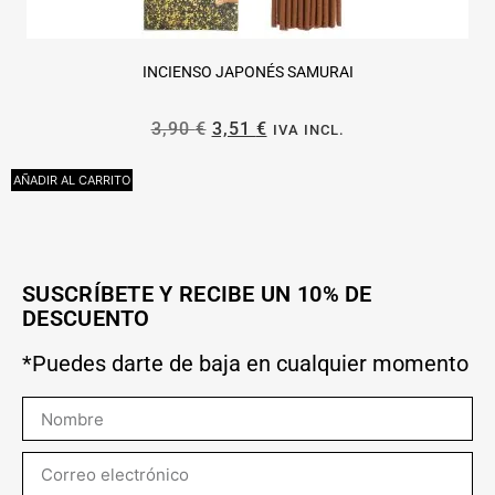
INCIENSO JAPONÉS SAMURAI
3,90
€
3,51
€
IVA INCL.
AÑADIR AL CARRITO
L
SUSCRÍBETE Y RECIBE UN 10% DE
DESCUENTO
*Puedes darte de baja en cualquier momento