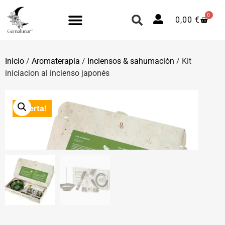
0
0,00
€
Inicio
/
Aromaterapia
/
Inciensos & sahumación
/ Kit
iniciacion al incienso japonés
¡Oferta!