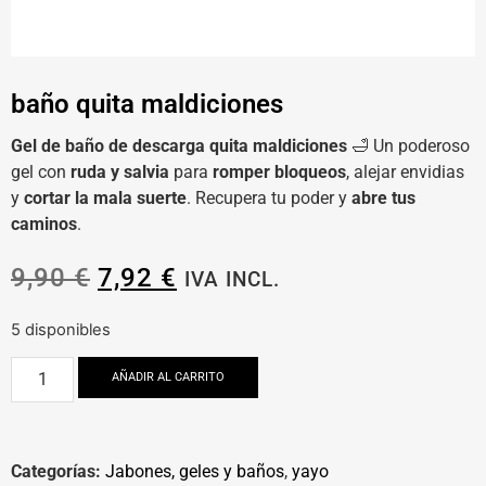
baño quita maldiciones
Gel de baño de descarga quita maldiciones
🛁 Un poderoso
gel con
ruda y salvia
para
romper bloqueos
, alejar envidias
y
cortar la mala suerte
. Recupera tu poder y
abre tus
caminos
.
9,90
€
7,92
€
IVA INCL.
5 disponibles
AÑADIR AL CARRITO
Categorías:
Jabones, geles y baños
,
yayo