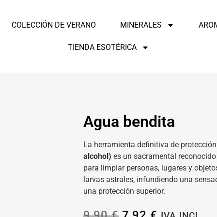
COLECCIÓN DE VERANO
MINERALES
ARO
TIENDA ESOTÉRICA
Agua bendita
La herramienta definitiva de protección
alcohol)
es un sacramental reconocido p
para limpiar personas, lugares y objeto
larvas astrales, infundiendo una sensa
una protección superior.
9,90
€
7,92
€
IVA INCL.