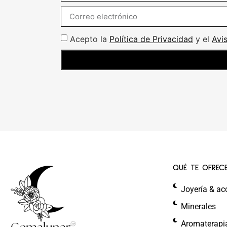
Acepto la
Política de Privacidad
y el
Avi
QUÉ TE OFREC
Joyería & ac
Minerales
Aromaterapi