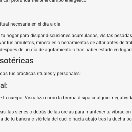
rificar profundamente el campo energético.
ual necesaria en el día a día:
 tu hogar para disipar discusiones acumuladas, visitas pesada
ivar tus amuletos, minerales o herramientas de altar antes de tra
 después de un día de agotamiento o tras haber estado en luga
sotéricas
das tus prácticas rituales y personales:
al:
e tu cuerpo. Visualiza cómo la bruma disipa cualquier negativid
, las sienes o detrás de las orejas para mantener tu vibración 
de tu bañera o viértela del cuello hacia abajo tras la ducha par