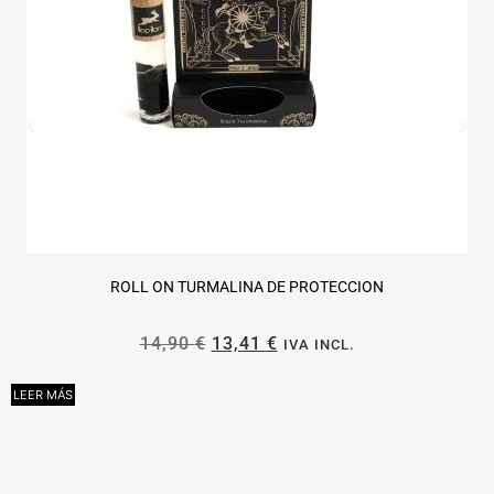
ROLL ON TURMALINA DE PROTECCION
14,90
€
13,41
€
IVA INCL.
LEER MÁS
A