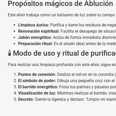
Propósitos mágicos de Ablución
Este elixir trabaja como un bálsamo de luz sobre tu campo 
Limpieza áurica:
Purifica y barre los residuos de neg
Renovación espiritual:
Facilita el desapego de situaci
Jabón energético:
Actúa de forma inmediata disolvien
Preparación ritual:
Es el aliado ideal antes de la med
🕯️ Modo de uso y ritual de purific
Para realizar una limpieza profunda con este elixir, sigue est
Puntos de conexión:
Desliza el roll-on en la coronilla
El símbolo de poder:
Dibuja una pequeña cruz con el r
El barrido energético:
Frota tus palmas y pásalas por t
Visualización de luz:
Mientras realizas el barrido, vis
Decreto:
Siente la ligereza y declara:
“Limpio mi espíri