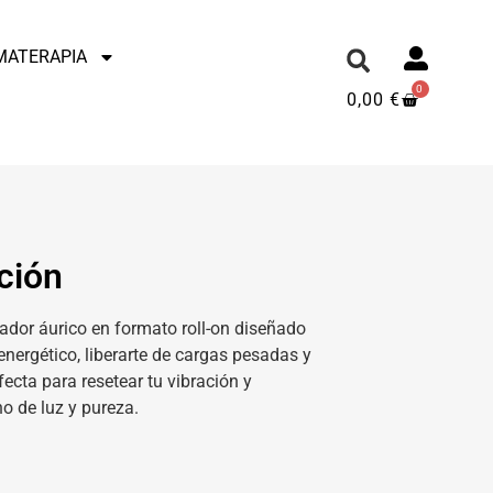
MATERAPIA
0
0,00
€
ción
cador áurico en formato roll-on diseñado
ergético, liberarte de cargas pesadas y
rfecta para resetear tu vibración y
o de luz y pureza.