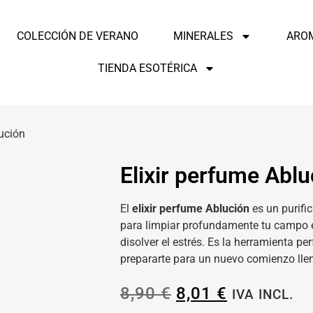
COLECCIÓN DE VERANO
MINERALES
ARO
TIENDA ESOTÉRICA
lución
Elixir perfume Ablu
El
elixir perfume Ablución
es un purifi
para limpiar profundamente tu campo en
disolver el estrés. Es la herramienta pe
prepararte para un nuevo comienzo llen
8,90
€
8,01
€
IVA INCL.