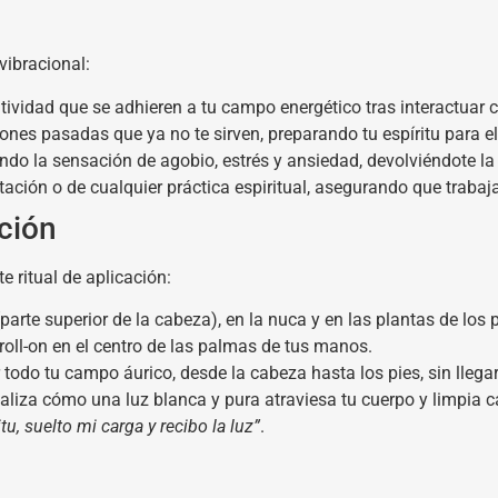
vibracional:
atividad que se adhieren a tu campo energético tras interactuar
ones pasadas que ya no te sirven, preparando tu espíritu para e
do la sensación de agobio, estrés y ansiedad, devolviéndote la 
itación o de cualquier práctica espiritual, asegurando que traba
ación
e ritual de aplicación:
 (parte superior de la cabeza), en la nuca y en las plantas de los p
oll-on en el centro de las palmas de tus manos.
odo tu campo áurico, desde la cabeza hasta los pies, sin llegar 
ualiza cómo una luz blanca y pura atraviesa tu cuerpo y limpia c
tu, suelto mi carga y recibo la luz”
.