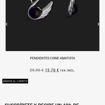
PENDIENTES CISNE AMATISTA
29,90
€
15,70
€
IVA INCL.
AÑADIR AL CARRITO
A