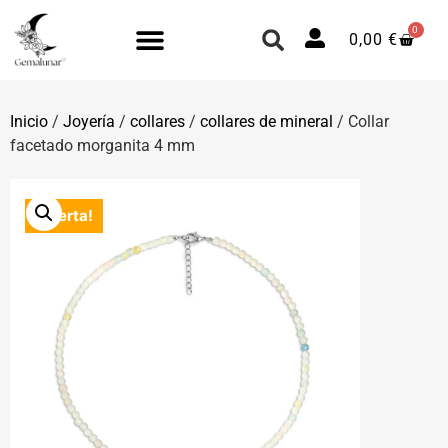
0
0,00
€
Inicio
/
Joyería
/
collares
/
collares de mineral
/ Collar
facetado morganita 4 mm
¡Oferta!