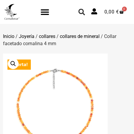
0
0,00
€
Inicio
/
Joyería
/
collares
/
collares de mineral
/ Collar
facetado cornalina 4 mm
¡Oferta!