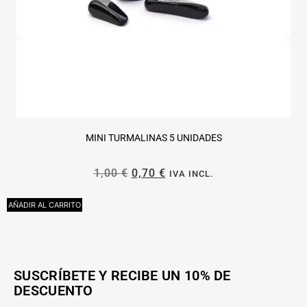
MINI TURMALINAS 5 UNIDADES
1,00
€
0,70
€
IVA INCL.
AÑADIR AL CARRITO
L
SUSCRÍBETE Y RECIBE UN 10% DE
DESCUENTO