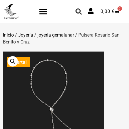
0
0,00
€
Inicio
/
Joyería
/
joyeria gemalunar
/ Pulsera Rosario San
Benito y Cruz
¡Oferta!