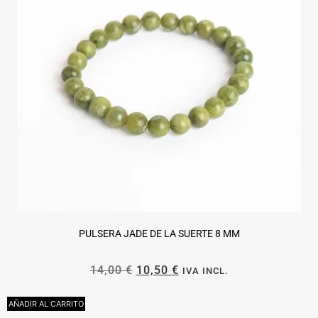
PULSERA JADE DE LA SUERTE 8 MM
14,00
€
10,50
€
IVA INCL.
AÑADIR AL CARRITO
A