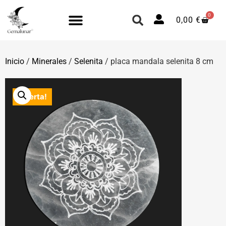
0
0,00
€
Inicio
/
Minerales
/
Selenita
/ placa mandala selenita 8 cm
¡Oferta!