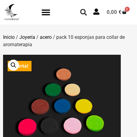
0
0,00
€
Inicio
/
Joyería
/
acero
/ pack 10 esponjas para collar de
aromaterapia
¡Oferta!