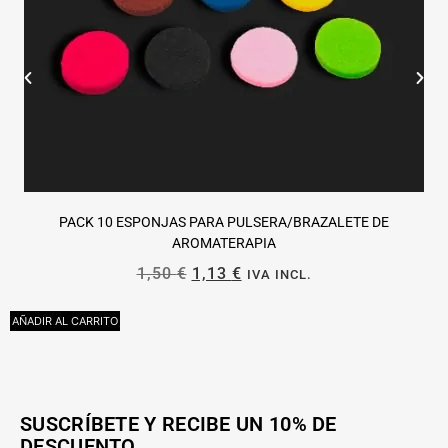
PACK 10 ESPONJAS PARA PULSERA/BRAZALETE DE
AROMATERAPIA
1,50
€
1,13
€
IVA INCL.
AÑADIR AL CARRITO
A
SUSCRÍBETE Y RECIBE UN 10% DE
DESCUENTO