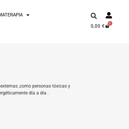
MATERAPIA
0
0,00
€
m
s externas ,como personas tóxicas y
rgéticamente día a día .