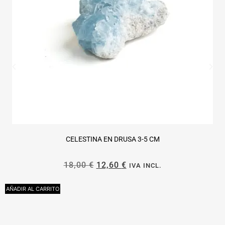
CELESTINA EN DRUSA 3-5 CM
18,00
€
12,60
€
IVA INCL.
AÑADIR AL CARRITO
L