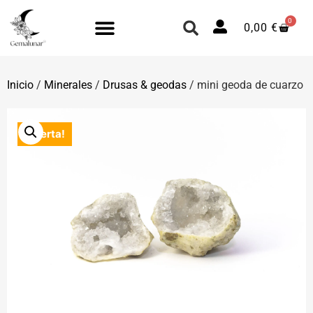
0
0,00
€
Inicio
/
Minerales
/
Drusas & geodas
/ mini geoda de cuarzo
¡Oferta!