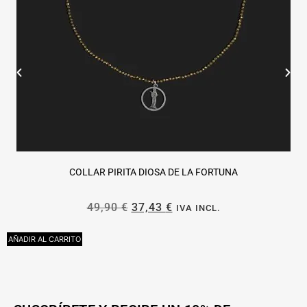
COLLAR PIRITA DIOSA DE LA FORTUNA
49,90
€
37,43
€
IVA INCL.
AÑADIR AL CARRITO
A