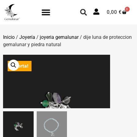
0
0,00
€
Inicio
/
Joyería
/
joyeria gemalunar
/ dije luna de proteccion
gemalunar y piedra natural
¡Oferta!