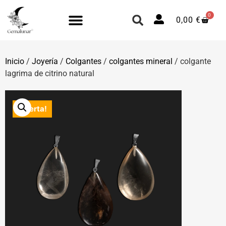
0
0,00
€
Inicio
/
Joyería
/
Colgantes
/
colgantes mineral
/ colgante
lagrima de citrino natural
¡Oferta!