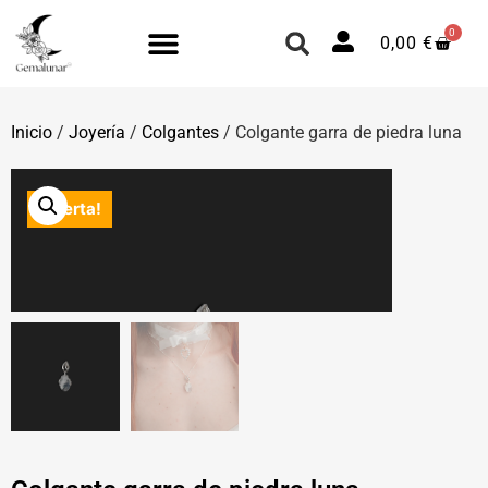
0
0,00
€
Inicio
/
Joyería
/
Colgantes
/ Colgante garra de piedra luna
¡Oferta!