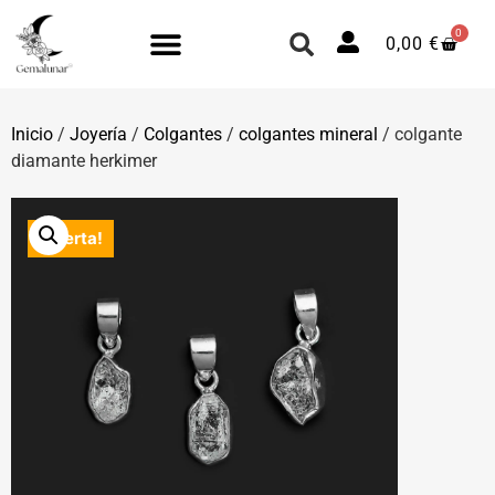
0
0,00
€
Inicio
/
Joyería
/
Colgantes
/
colgantes mineral
/ colgante
diamante herkimer
¡Oferta!