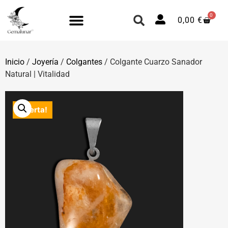
0
0,00
€
Inicio
/
Joyería
/
Colgantes
/ Colgante Cuarzo Sanador
Natural | Vitalidad
¡Oferta!