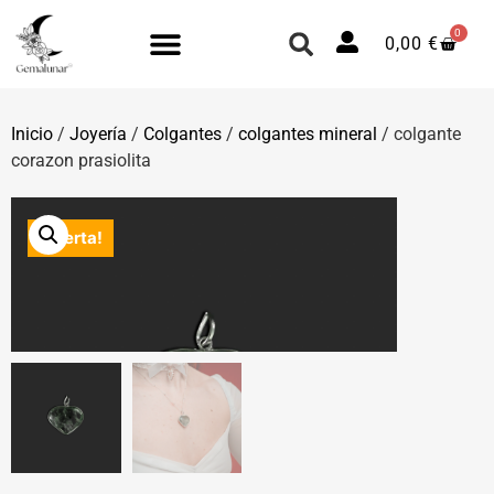
0
0,00
€
Inicio
/
Joyería
/
Colgantes
/
colgantes mineral
/ colgante
corazon prasiolita
¡Oferta!