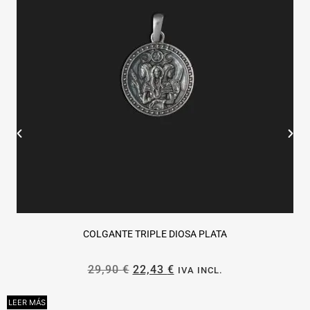
COLGANTE TRIPLE DIOSA PLATA
29,90
€
22,43
€
IVA INCL.
LEER MÁS
L