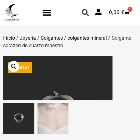
0
0,00
€
Inicio
/
Joyería
/
Colgantes
/
colgantes mineral
/ Colgante
corazon de cuarzo maestro
¡Oferta!