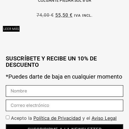
COLGANTE PIEDRA SOL 8 GR
74,00
€
55,50
€
IVA INCL.
LEER MÁS
L
SUSCRÍBETE Y RECIBE UN 10% DE
DESCUENTO
*Puedes darte de baja en cualquier momento
Acepto la
Política de Privacidad
y el
Aviso Legal