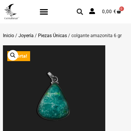
0
0,00
€
Inicio
/
Joyería
/
Piezas Únicas
/ colgante amazonita 6 gr
¡Oferta!