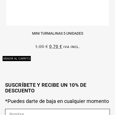
MINI TURMALINAS 5 UNIDADES
1,00
€
0,70
€
IVA INCL.
AÑADIR AL CARRITO
L
SUSCRÍBETE Y RECIBE UN 10% DE
DESCUENTO
*Puedes darte de baja en cualquier momento