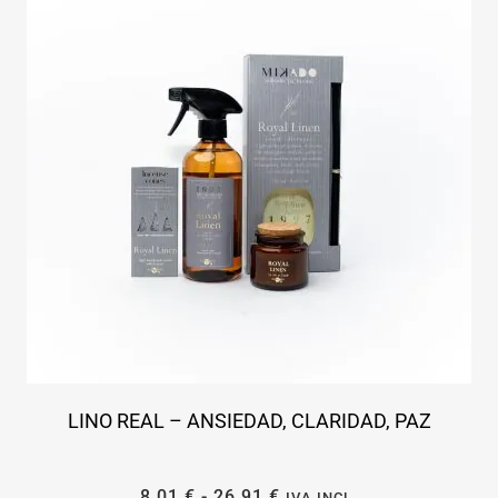
LINO REAL – ANSIEDAD, CLARIDAD, PAZ
8,01
€
-
26,91
€
IVA INCL.