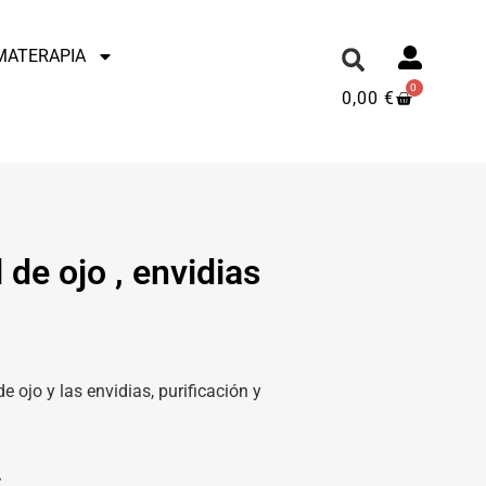
MATERAPIA
0
0,00
€
 de ojo , envidias
e ojo y las envidias, purificación y
.