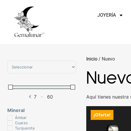
JOYERÍA
Inicio
/ Nuevo
Sort Products
Nuev
Aquí tienes nuestra
€
-
Minimum Price
Maximum Price
Mineral
¡Oferta!
Ámbar
Cuarzo
Turquenita