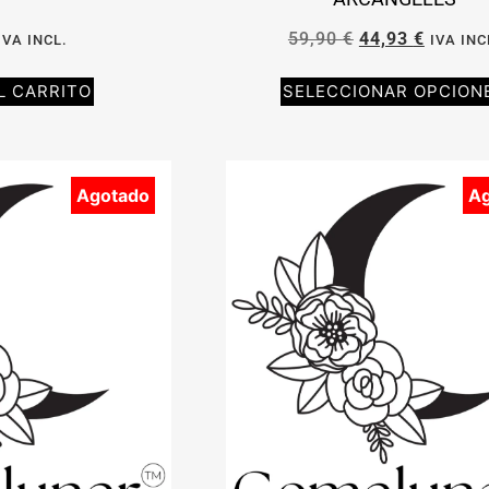
59,90
€
44,93
€
IVA INCL.
IVA INC
L CARRITO
SELECCIONAR OPCION
Agotado
A