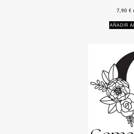
7,90
€
AÑADIR A