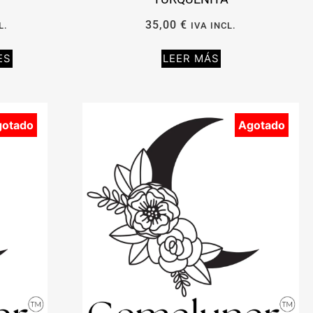
35,00
€
L.
IVA INCL.
ES
LEER MÁS
gotado
Agotado