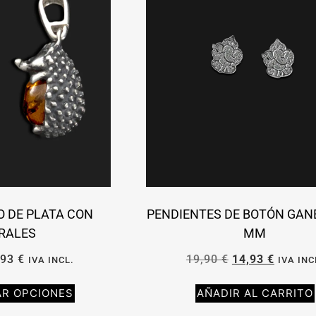
O DE PLATA CON
PENDIENTES DE BOTÓN GAN
RALES
MM
,93
€
19,90
€
14,93
€
IVA INCL.
IVA INC
AR OPCIONES
AÑADIR AL CARRITO